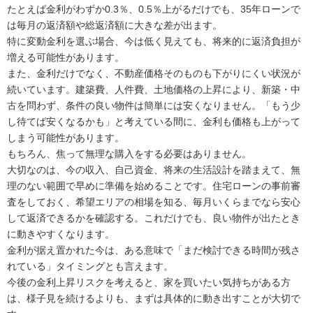
たとえば金利がわずか0.3％、0.5％上がるだけでも、35年ローンで
は毎月の返済額や総返済額に大きな差が出ます。
特に変動金利を選ぶ場合、今は低く見えても、将来的に返済負担が
増える可能性があります。
また、金利だけでなく、不動産価格そのものも下がりにくい状況が
続いています。建築費、人件費、土地価格の上昇により、新築・中
古を問わず、条件の良い物件は簡単には安くなりません。「もう少
し待てば安くなるかも」と考えている間に、金利も価格も上がって
しまう可能性があります。
もちろん、焦って無理な購入をする必要はありません。
大切なのは、今の収入、自己資金、将来の生活設計を踏まえて、無
理のない範囲で早めに準備を始めることです。住宅ローンの事前審
査をしておく、希望エリアの相場を知る、毎月いくらまでなら安心
して返済できるかを確認する。これだけでも、良い物件が出たとき
に動きやすくなります。
金利が据え置かれた今は、ある意味で「まだ検討できる時間が残さ
れている」タイミングとも言えます。
今後の金利上昇リスクを考えると、家を買いたい気持ちがある方
は、様子見を続けるよりも、まずは具体的に動き出すことが大切で